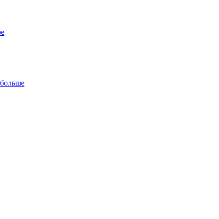
ре
 больше