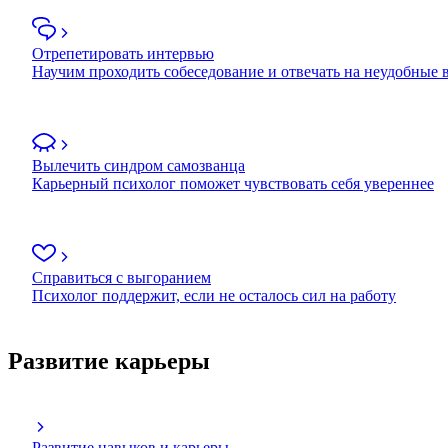
Отрепетировать интервью
Научим проходить собеседование и отвечать на неудобные
Вылечить синдром самозванца
Карьерный психолог поможет чувствовать себя увереннее
Справиться с выгоранием
Психолог поддержит, если не осталось сил на работу
Развитие карьеры
Развитие навыков и карьеры