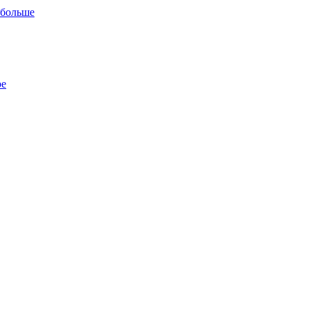
 больше
ре