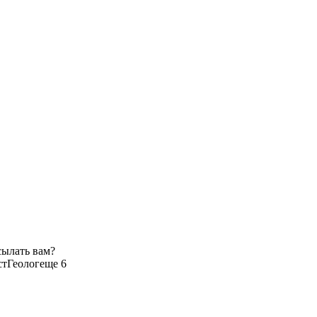
сылать вам?
ст
Геолог
еще 6