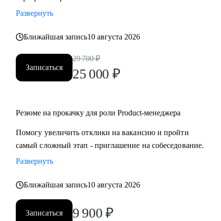
• Подготовиться к собеседованию и успешно пройти.
Развернуть
• Разобрать и выполнить тестовые задания.
• Создать детальный индивидуальный плана развития и
Ближайшая запись
10 августа 2026
вырасти на текущем месте работы.
29 700
₽
• Построить здоровые отношения в команде и эффективно
Записаться
25 000
₽
работать с конфликтами.
Кому могу помочь:
Резюме на прокачку для роли Product-менеджера
Специалистам от Junior до Senior уровня:
• Product-менеджерам, кто хочет вырасти по грейду и
Помогу увеличить отклики на вакансию и пройти
зарплате
самый сложный этап - приглашение на собеседование.
• Владельцам стартапов, которые собирают команду, строят
Развернуть
процессы
• Project-менеджерам и маркетологам, кто хочет перейти в
Ближайшая запись
10 августа 2026
продукт и вырасти в зарплате
9 900
₽
Записаться