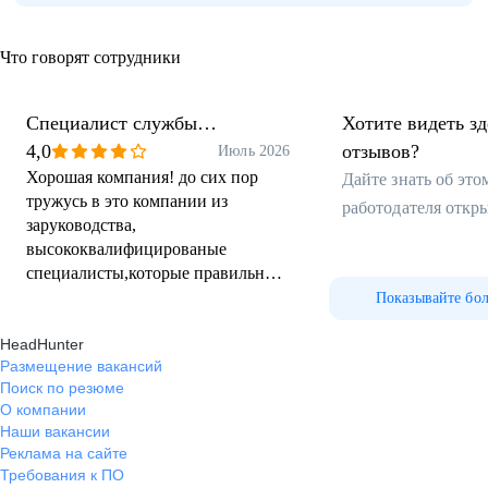
Что говорят сотрудники
Специалист службы
Хотите видеть з
безопасности
4,0
отзывов?
Июль 2026
Хорошая компания! до сих пор
Дайте знать об эт
тружусь в это компании из
работодателя откр
заруководства,
высококвалифицированые
специалисты,которые правильно
организовали работу ! Связи с эти
Показывайте бо
комфортно трудиться,есть
HeadHunter
взаимопонимание!
Размещение вакансий
Поиск по резюме
О компании
Наши вакансии
Реклама на сайте
Требования к ПО