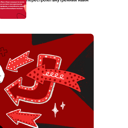
перестроил внутренний найм