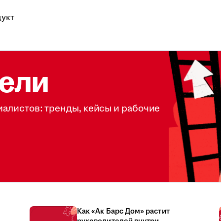
укт
ели
иалистов: тренды, кейсы и рабочие
Как «Ак Барс Дом» растит