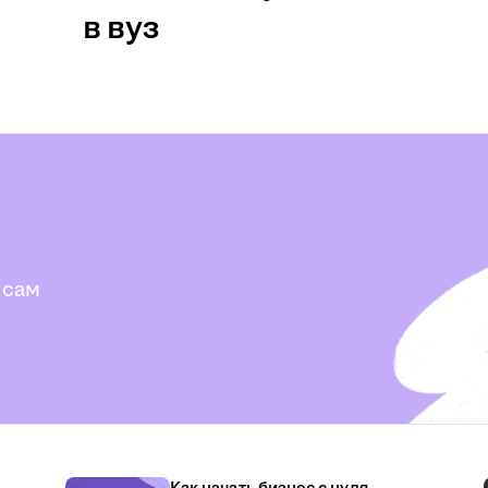
в вуз
 сам