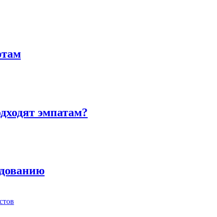
ртам
одходят эмпатам?
едованию