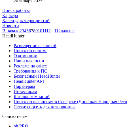
20 января 2025
Поиск работы
Карьера
Календарь мероприятий
Новости
В начало
2
3
4
5
6
7
8
9
10
11
12
...
112
дальше
HeadHunter
Размещение вакансий
Поиск по резюме
О компании
Наши вакансии
Реклама на сайте
Требования к ПО
Безопасный HeadHunter
HeadHunter API
Партнерам
Инвесторам
Каталог компаний
Поиск по вакансиям в Северске (Донецкая Народная Рес
Сетка: соцсеть для нетворкинга
Соискателям
hh PRO