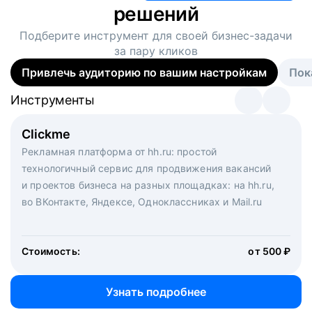
решений
Подберите инструмент для своей
бизнес-задачи
за пару кликов
Привлечь аудиторию по вашим настройкам
Пок
Инструменты
Инструменты
Инструменты
Виртуальный рекрутер
Clickme
Вакансия дня
Массовый подбор под ключ. Решите, сколько
Рекламная платформа от hh.ru: простой
Рекламный формат для вакансий на главной странице
кандидатов и когда вам нужно, и за дело возьмутся
технологичный сервис для продвижения вакансий
hh.ru. Увеличивает количество откликов
маркетологи, рекрутеры и проектные менеджеры
и проектов бизнеса на разных площадках: на hh.ru,
hh.ru с целым набором digital-инструментов
во ВКонтакте, Яндексе, Одноклассниках и Mail.ru
Стоимость:
от 200 000 ₽
Узнать подробнее
Стоимость:
от 500 ₽
Узнать подробнее
Узнать подробнее