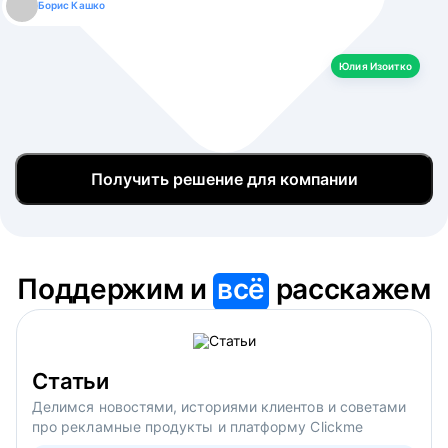
Борис Кашко
Юлия Изоитко
Александр Кулагин
Даниил Макаров
Екатерина Лазаренко
Юлия Изоитко
Получить решение для компании
Поддержим и
всё
расскажем
Статьи
Делимся новостями, историями клиентов и советами
про рекламные продукты и платформу Clickme