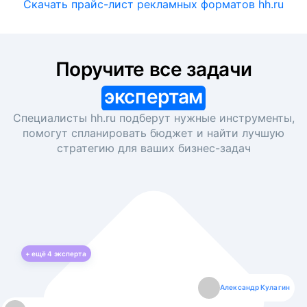
Скачать прайс-лист рекламных форматов hh.ru
Поручите все задачи
экспертам
Специалисты hh.ru подберут нужные инструменты,
помогут спланировать бюджет и найти лучшую
стратегию для ваших
бизнес-задач
+ ещё
4
эксперта
Екатерина Лазаренко
Александр Кулагин
Даниил Макаров
Борис Кашко
Юлия Изоитко