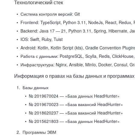
Технологический стек
Система контроля версий:
Git
Frontend:
TypeScript, Python 3.11, NodeJs, React, Redux, R
Backend:
Java 17 — 21, Python 3.11, Spring, Hibernate, Jac
IOS:
Swift, Ruby, Tuist
Android:
Kotlin, Kotlin Script (kts), Gradle Convention Plugi
Работа с данными:
PostgreSQL, Scylla, Redis, ClickHouse, 
Инфраструктура:
Nginx, Ansible, MinIo, Docker, Consul, G
Информация о правах на базы данных и программах
Базы данных
№ 2019670024 — «База данных HeadHunter»
№ 2019670023 — «База вакансий HeadHunter»
№ 2018620237 — «База вакансий HeadHunter»
№ 2015621803 — «База данных HeadHunter»
Программы ЭВМ